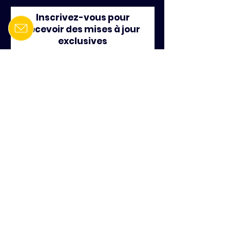
Inscrivez-vous pour
recevoir des mises à jour
exclusives
Email
Rejoignez notre liste de diffusion
Gestion MERCATOR inc.
6000 boulevard Rome, Suite 410
Brossard, Qc, J4Y 0B6
Courriel:
info@gestionmercator.com
Tel:
514-552-0889