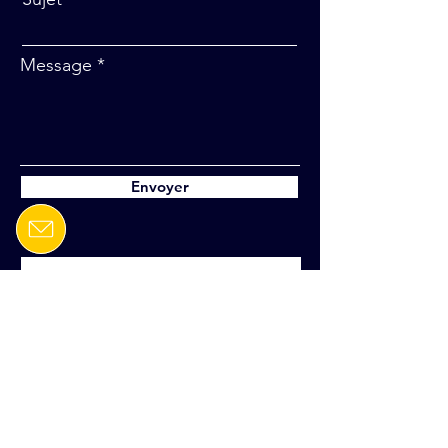
Message
Envoyer
Inscrivez-vous pour
recevoir des mises à jour
exclusives
Email
Rejoignez notre liste de diffusion