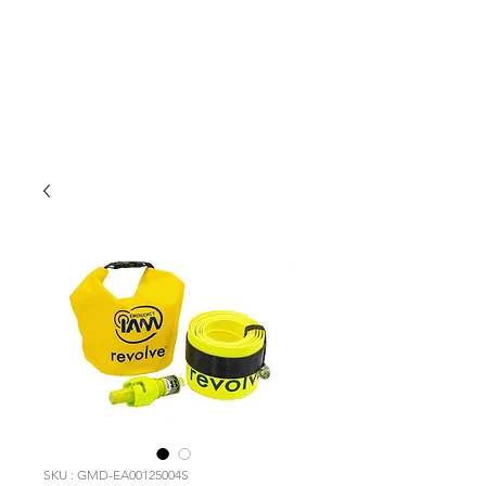
Gestion
MERCATOR
SKU : GMD-EA00125004S