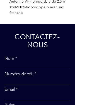
Antenne VHF enroulable de 2,5m
156MHz/stroboscope & avec sac
étanche
CONTACTEZ-
NOUS
Nom
Numéro de tél.
Email
Sujet