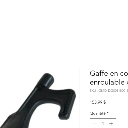
eil
Projets
Distribution/Produits
BOUTIQUE
À p
Gaffe en c
enroulable
SKU : GMD-DG00118001
Prix
153,99 $
Quantité
*