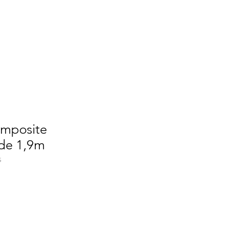
Se connecter
ropos
Équipe
Contact
omposite
 de 1,9m
S