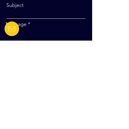
Subject
Message
Send
Sign up to receive exclusive
updates
E-mail
Join our mailing list