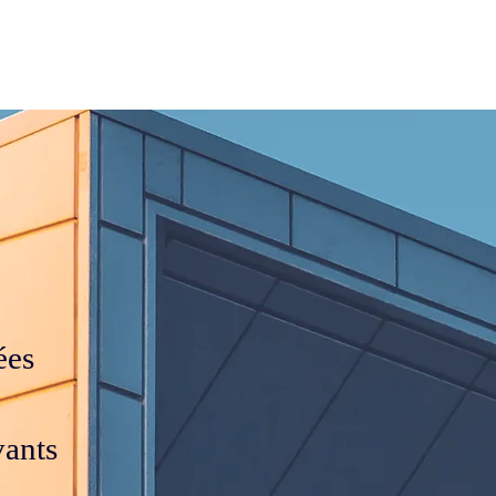
Se connecter
ropos
Équipe
Contact
ées
vants