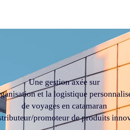
eil
Projets
Distribution/Produits
BOUTIQUE
À p
Une gestion axée sur
rganisation et la logistique personnalis
de voyages en catamaran
istributeur/promoteur de produits inno