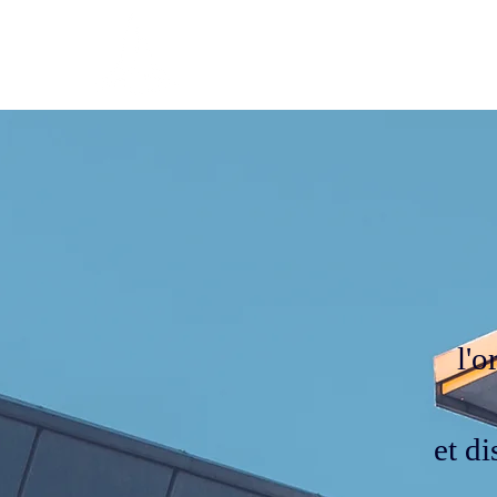
Gestion
MERCATOR
Accu
l'o
et d